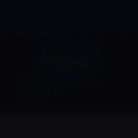
+62-821 1015 8812
+62-821 1015 8812
info@bcms.co.id
lindatjen.bcms@gmail.com
Distributor Resmi :
PT. GASINDO ANDALAN SUKSES
Jl. Raya Serang KM. 28 No. 73, Cangkudu,
Kab. Tangerang – Banten
+62-21 59450575