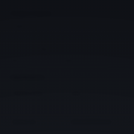
Product Features
1.Designed for consulting room, wash room and ward in
hospital.
2.Door body is made of galvanized steel powder coated, alum
alloy honeycomb filled inside.
3.Electrostatic coated nylon handle, anti-bacterial.
Specifications
Thickness of frame:
1.5mm
Thickness of door plate:
0.8mm
Maximum size:
1450mm(W)*2500mm(H)