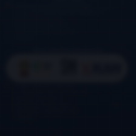
Ruko Cluster Qizanara Pondok Gede
Jl. Raya Jati Makmur No.13 RT. 007 RW. 011
Kelurahan Jatimakmur
Kecamatan Pondok Gede
Kota Bekasi, Jawa Barat 17413
Indonesia
Kantor Distributor/Operasional
Cluster Cipta Asri 4 Kav. 06
Jl. Mangga No. 69 RT. 003 RW. 019
Kelurahan Jatimakmur
Kecamatan Pondok Gede
Kota Bekasi, Jawa Barat 17413
Indonesia