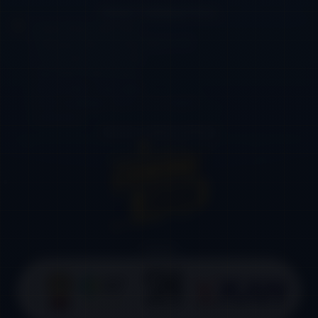
Kantor Cabang Timur
Graha Pena Jawa Pos
Gedung Utama Lantai 9 Unit 911
Jl. Ahmad Yani No. 88
Kelurahan Ketintang
Kecamatan Gayungan
Kota Surabaya, Jawa Timur 60231
Indonesia
Kantor Cabang Barat
Pabrik