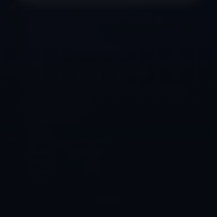
Ruko Cluster Qizanara Pondok Gede
Jl. Raya Jati Makmur No.13 RT. 007 RW. 011
Kelurahan Jatimakmur
Kecamatan Pondok Gede
Kota Bekasi, Jawa Barat 17413
Indonesia
Kawasan Industri dan Pergudangan
SAFE ‘n’ LOCK Blok BA1 7056
Jl. Veteran KM 5.5 {Lingkar Timur} Rangkah Kidul
Kecamatan Sidoarjo
Kabupaten Sidoarjo
Jawa Timur 61234
Indonesia
Ruko Asera Blok 1S.20 No. 2
Kelurahan Pusaka Rakyat
Kecamatan Tarumajaya
Kota Bekasi, Jawa Barat 17214
Indonesia
Phone
+62-21 852 11 563