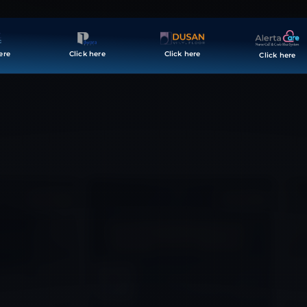
Seluruh Layanan dan Produk Kami Telah Sesuai Dengan
PMK No 40 Th 2022
Click here
Click here
Click here
 Kota Malang, Jawa Timur 65141