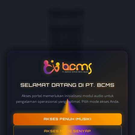
Palet
SELAMAT DATANG DI PT. BCMS
Akses portal memerlukan inisialisasi modul audio untuk
pengalaman operasional yang optimal. Pilih mode akses Anda.
AKSES PENUH (MUSIK)
AKSES MODE SENYAP